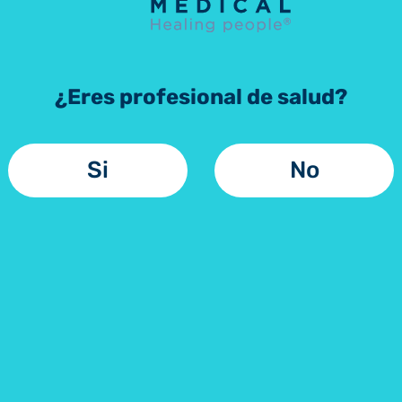
¿Eres profesional de salud?
Si
No
es a
Recursos
Pregunta
frecuent